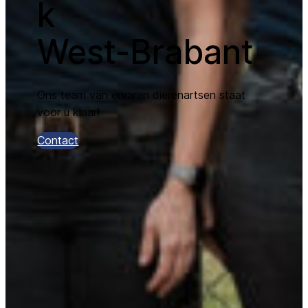
k
West-Brabant
Ons team van ervaren dierenartsen staat
voor u klaar!
Contact